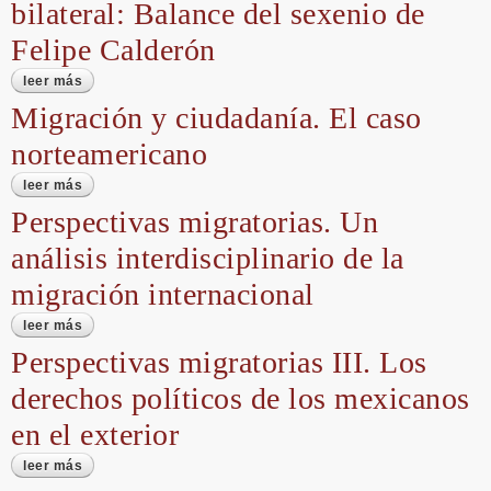
bilateral: Balance del sexenio de
Felipe Calderón
leer más
sobre la “desmigratización” de la relación bilateral:
balance del sexenio de felipe calderón
Migración y ciudadanía. El caso
norteamericano
leer más
sobre migración y ciudadanía. el caso norteamericano
Perspectivas migratorias. Un
análisis interdisciplinario de la
migración internacional
leer más
sobre perspectivas migratorias. un análisis
interdisciplinario de la migración internacional
Perspectivas migratorias III. Los
derechos políticos de los mexicanos
en el exterior
leer más
sobre perspectivas migratorias iii. los derechos políticos
de los mexicanos en el exterior